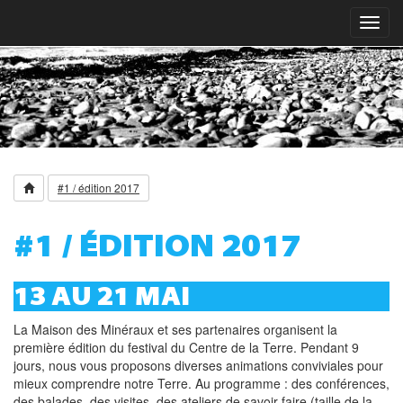
Toggl
navig
#1 / édition 2017
#1 / ÉDITION 2017
13 AU 21 MAI
La Maison des Minéraux et ses partenaires organisent la
première édition du festival du Centre de la Terre. Pendant 9
jours, nous vous proposons diverses animations conviviales pour
mieux comprendre notre Terre. Au programme : des conférences,
des balades, des visites, des ateliers de savoir-faire (taille de la