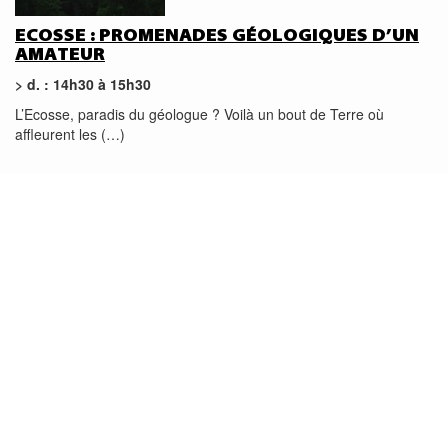
ECOSSE : PROMENADES GÉOLOGIQUES D’UN
AMATEUR
> d. : 14h30 à 15h30
L’Ecosse, paradis du géologue ? Voilà un bout de Terre où
affleurent les (…)
AGENDA
DIMANCHE
DIMANCHE
DIMANCHE
21
21
20
MAI 2017
MAI 2017
MAI 2018
de 14h30 à 15h30
de 16h00 à 17h00
de 14h00 à 19h00
CONFÉRENCE
CONFÉRENCE
CONFÉRENCE
Site du Festival
Site du Festival
Saint-Hernot