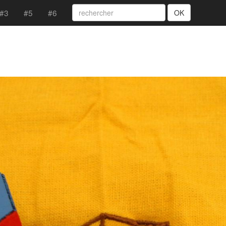
#3
#5
#6
OK