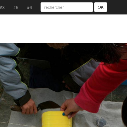
#3
#5
#6
OK