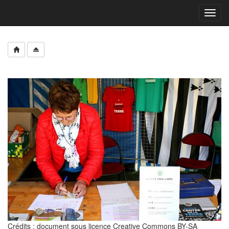
Toggl
navig
Crédits : document sous licence Creative Commons BY-SA