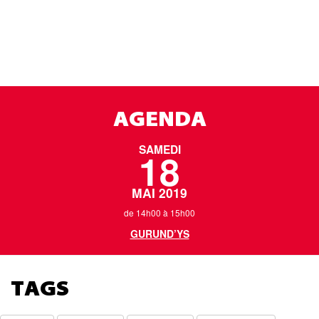
AGENDA
SAMEDI
18
MAI 2019
de 14h00 à 15h00
GURUND’YS
TAGS