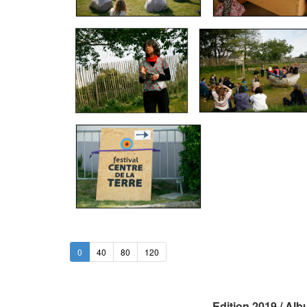
0
40
80
120
Edition 2019 / Alb