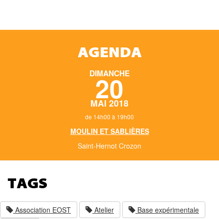
AGENDA
DIMANCHE
20
MAI 2018
de 14h00 à 19h00
MOULIN ET SABLIÈRES
Saint-Hernot Crozon
TAGS
Association EOST
Atelier
Base expérimentale