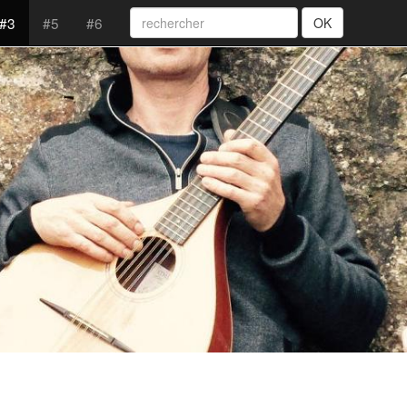
#3
#5
#6
OK