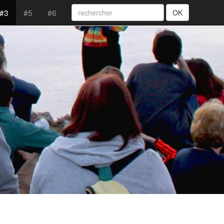
#3
#5
#6
OK